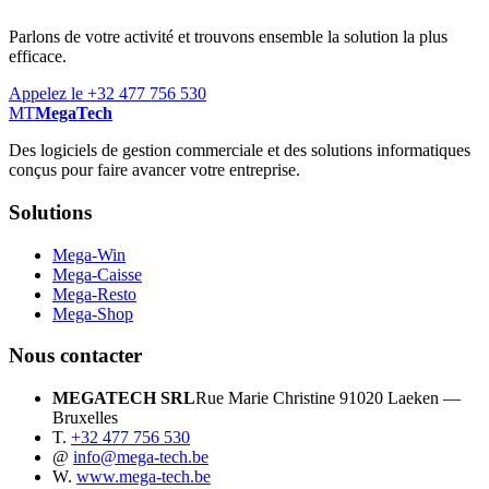
Parlons de votre activité et trouvons ensemble la solution la plus
efficace.
Appelez le +32 477 756 530
MT
MegaTech
Des logiciels de gestion commerciale et des solutions informatiques
conçus pour faire avancer votre entreprise.
Solutions
Mega-Win
Mega-Caisse
Mega-Resto
Mega-Shop
Nous contacter
MEGATECH SRL
Rue Marie Christine 9
1020 Laeken —
Bruxelles
T.
+32 477 756 530
@
info@mega-tech.be
W.
www.mega-tech.be