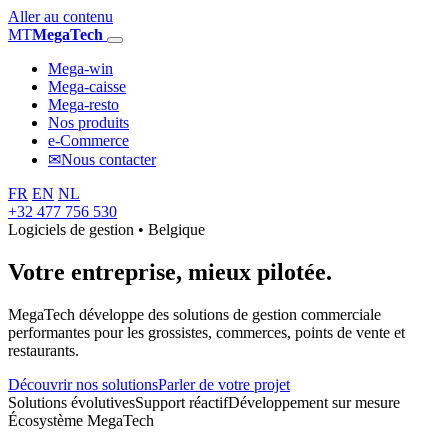
Aller au contenu
MT
MegaTech
Mega-win
Mega-caisse
Mega-resto
Nos produits
e-Commerce
✉
Nous contacter
FR
EN
NL
+32 477 756 530
Logiciels de gestion • Belgique
Votre entreprise,
mieux pilotée.
MegaTech développe des solutions de gestion commerciale
performantes pour les grossistes, commerces, points de vente et
restaurants.
Découvrir nos solutions
Parler de votre projet
Solutions évolutives
Support réactif
Développement sur mesure
Écosystème MegaTech