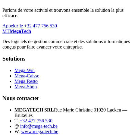
Parlons de votre activité et trouvons ensemble la solution la plus
efficace.
Appelez le +32 477 756 530
MT
MegaTech
Des logiciels de gestion commerciale et des solutions informatiques
conçus pour faire avancer votre entreprise.
Solutions
Mega-Win
Mega-Caisse
Mega-Resto
Mega-Shop
Nous contacter
MEGATECH SRL
Rue Marie Christine 9
1020 Laeken —
Bruxelles
T.
+32 477 756 530
@
info@mega-tech.be
W.
www.mega-tech.be