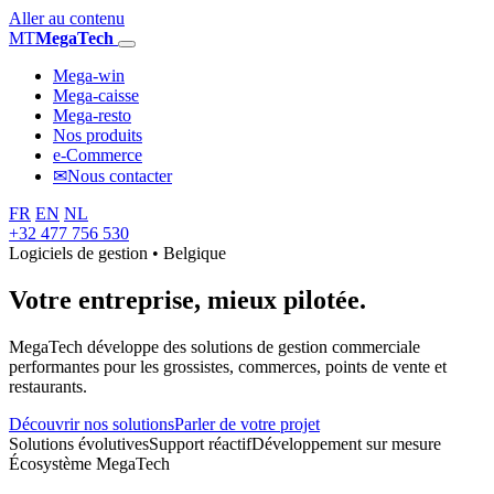
Aller au contenu
MT
MegaTech
Mega-win
Mega-caisse
Mega-resto
Nos produits
e-Commerce
✉
Nous contacter
FR
EN
NL
+32 477 756 530
Logiciels de gestion • Belgique
Votre entreprise,
mieux pilotée.
MegaTech développe des solutions de gestion commerciale
performantes pour les grossistes, commerces, points de vente et
restaurants.
Découvrir nos solutions
Parler de votre projet
Solutions évolutives
Support réactif
Développement sur mesure
Écosystème MegaTech