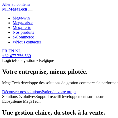
Aller au contenu
MT
MegaTech
Mega-win
Mega-caisse
Mega-resto
Nos produits
e-Commerce
✉
Nous contacter
FR
EN
NL
+32 477 756 530
Logiciels de gestion • Belgique
Votre entreprise,
mieux pilotée.
MegaTech développe des solutions de gestion commerciale performantes
Découvrir nos solutions
Parler de votre projet
Solutions évolutives
Support réactif
Développement sur mesure
Écosystème MegaTech
Une gestion claire, du stock à la vente.