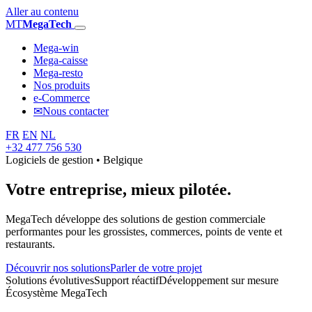
Aller au contenu
MT
MegaTech
Mega-win
Mega-caisse
Mega-resto
Nos produits
e-Commerce
✉
Nous contacter
FR
EN
NL
+32 477 756 530
Logiciels de gestion • Belgique
Votre entreprise,
mieux pilotée.
MegaTech développe des solutions de gestion commerciale
performantes pour les grossistes, commerces, points de vente et
restaurants.
Découvrir nos solutions
Parler de votre projet
Solutions évolutives
Support réactif
Développement sur mesure
Écosystème MegaTech