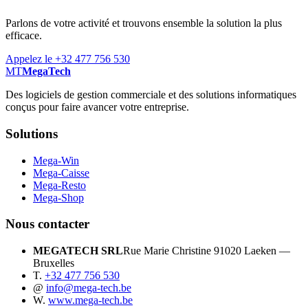
Parlons de votre activité et trouvons ensemble la solution la plus
efficace.
Appelez le +32 477 756 530
MT
MegaTech
Des logiciels de gestion commerciale et des solutions informatiques
conçus pour faire avancer votre entreprise.
Solutions
Mega-Win
Mega-Caisse
Mega-Resto
Mega-Shop
Nous contacter
MEGATECH SRL
Rue Marie Christine 9
1020 Laeken —
Bruxelles
T.
+32 477 756 530
@
info@mega-tech.be
W.
www.mega-tech.be