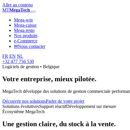
Aller au contenu
MT
MegaTech
Mega-win
Mega-caisse
Mega-resto
Nos produits
e-Commerce
✉
Nous contacter
FR
EN
NL
+32 477 756 530
Logiciels de gestion • Belgique
Votre entreprise,
mieux pilotée.
MegaTech développe des solutions de gestion commerciale performantes
Découvrir nos solutions
Parler de votre projet
Solutions évolutives
Support réactif
Développement sur mesure
Écosystème MegaTech
Une gestion claire, du stock à la vente.