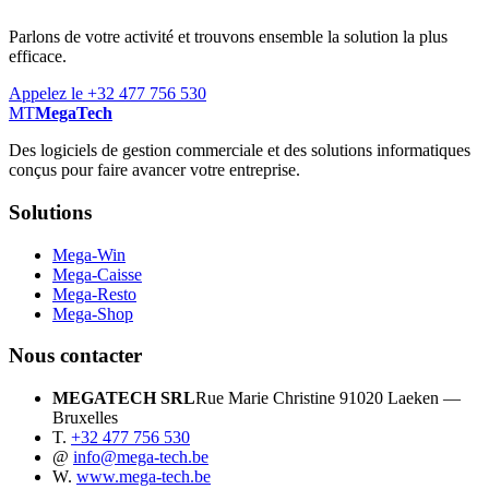
Parlons de votre activité et trouvons ensemble la solution la plus
efficace.
Appelez le +32 477 756 530
MT
MegaTech
Des logiciels de gestion commerciale et des solutions informatiques
conçus pour faire avancer votre entreprise.
Solutions
Mega-Win
Mega-Caisse
Mega-Resto
Mega-Shop
Nous contacter
MEGATECH SRL
Rue Marie Christine 9
1020 Laeken —
Bruxelles
T.
+32 477 756 530
@
info@mega-tech.be
W.
www.mega-tech.be