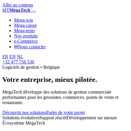
Aller au contenu
MT
MegaTech
Mega-win
Mega-caisse
Mega-resto
Nos produits
e-Commerce
✉
Nous contacter
FR
EN
NL
+32 477 756 530
Logiciels de gestion • Belgique
Votre entreprise,
mieux pilotée.
MegaTech développe des solutions de gestion commerciale
performantes pour les grossistes, commerces, points de vente et
restaurants.
Découvrir nos solutions
Parler de votre projet
Solutions évolutives
Support réactif
Développement sur mesure
Écosystème MegaTech