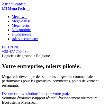
Aller au contenu
MT
MegaTech
Mega-win
Mega-caisse
Mega-resto
Nos produits
e-Commerce
✉
Nous contacter
FR
EN
NL
+32 477 756 530
Logiciels de gestion • Belgique
Votre entreprise,
mieux pilotée.
MegaTech développe des solutions de gestion commerciale
performantes pour les grossistes, commerces, points de vente et
restaurants.
Découvrir nos solutions
Parler de votre projet
Solutions évolutives
Support réactif
Développement sur mesure
Écosystème MegaTech