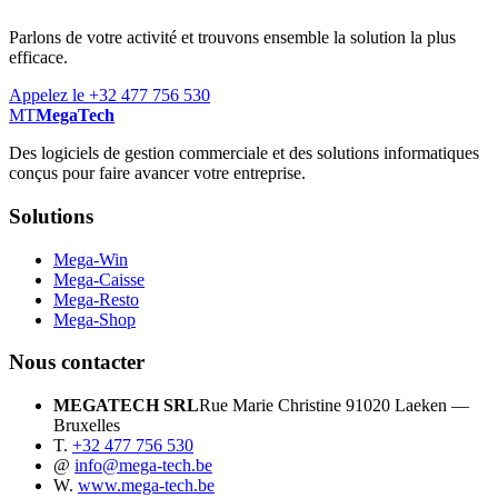
Parlons de votre activité et trouvons ensemble la solution la plus
efficace.
Appelez le +32 477 756 530
MT
MegaTech
Des logiciels de gestion commerciale et des solutions informatiques
conçus pour faire avancer votre entreprise.
Solutions
Mega-Win
Mega-Caisse
Mega-Resto
Mega-Shop
Nous contacter
MEGATECH SRL
Rue Marie Christine 9
1020 Laeken —
Bruxelles
T.
+32 477 756 530
@
info@mega-tech.be
W.
www.mega-tech.be