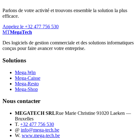
Parlons de votre activité et trouvons ensemble la solution la plus
efficace.
Appelez le +32 477 756 530
MT
MegaTech
Des logiciels de gestion commerciale et des solutions informatiques
conçus pour faire avancer votre entreprise.
Solutions
Mega-Win
Mega-Caisse
Mega-Resto
Mega-Shop
Nous contacter
MEGATECH SRL
Rue Marie Christine 9
1020 Laeken —
Bruxelles
T.
+32 477 756 530
@
info@mega-tech.be
W.
www.mega-tech.be