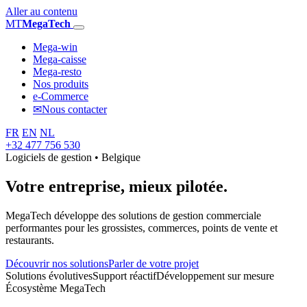
Aller au contenu
MT
MegaTech
Mega-win
Mega-caisse
Mega-resto
Nos produits
e-Commerce
✉
Nous contacter
FR
EN
NL
+32 477 756 530
Logiciels de gestion • Belgique
Votre entreprise,
mieux pilotée.
MegaTech développe des solutions de gestion commerciale
performantes pour les grossistes, commerces, points de vente et
restaurants.
Découvrir nos solutions
Parler de votre projet
Solutions évolutives
Support réactif
Développement sur mesure
Écosystème MegaTech