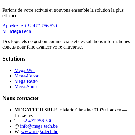
Parlons de votre activité et trouvons ensemble la solution la plus
efficace.
Appelez le +32 477 756 530
MT
MegaTech
Des logiciels de gestion commerciale et des solutions informatiques
conçus pour faire avancer votre entreprise.
Solutions
Mega-Win
Mega-Caisse
Mega-Resto
Mega-Shop
Nous contacter
MEGATECH SRL
Rue Marie Christine 9
1020 Laeken —
Bruxelles
T.
+32 477 756 530
@
info@mega-tech.be
W.
www.mega-tech.be