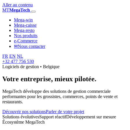
Aller au contenu
MT
MegaTech
Mega-win
Mega-caisse
Mega-resto
Nos produits
e-Commerce
✉
Nous contacter
FR
EN
NL
+32 477 756 530
Logiciels de gestion • Belgique
Votre entreprise,
mieux pilotée.
MegaTech développe des solutions de gestion commerciale
performantes pour les grossistes, commerces, points de vente et
restaurants.
Découvrir nos solutions
Parler de votre projet
Solutions évolutives
Support réactif
Développement sur mesure
Écosystème MegaTech