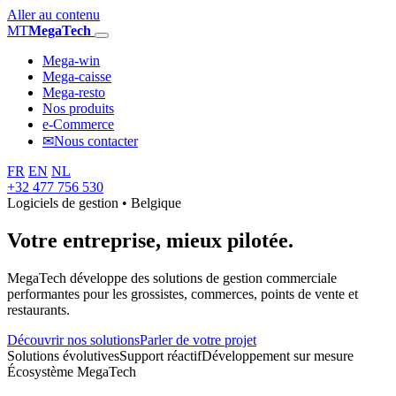
Aller au contenu
MT
MegaTech
Mega-win
Mega-caisse
Mega-resto
Nos produits
e-Commerce
✉
Nous contacter
FR
EN
NL
+32 477 756 530
Logiciels de gestion • Belgique
Votre entreprise,
mieux pilotée.
MegaTech développe des solutions de gestion commerciale
performantes pour les grossistes, commerces, points de vente et
restaurants.
Découvrir nos solutions
Parler de votre projet
Solutions évolutives
Support réactif
Développement sur mesure
Écosystème MegaTech