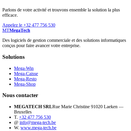
Parlons de votre activité et trouvons ensemble la solution la plus
efficace.
Appelez le +32 477 756 530
MT
MegaTech
Des logiciels de gestion commerciale et des solutions informatiques
conçus pour faire avancer votre entreprise.
Solutions
Mega-Win
Mega-Caisse
Mega-Resto
Mega-Shop
Nous contacter
MEGATECH SRL
Rue Marie Christine 9
1020 Laeken —
Bruxelles
T.
+32 477 756 530
@
info@mega-tech.be
W.
www.mega-tech.be