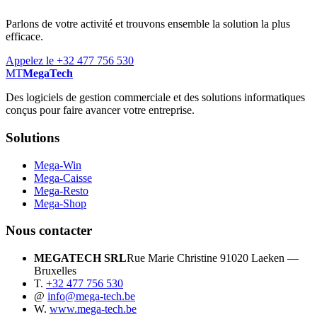
Parlons de votre activité et trouvons ensemble la solution la plus
efficace.
Appelez le +32 477 756 530
MT
MegaTech
Des logiciels de gestion commerciale et des solutions informatiques
conçus pour faire avancer votre entreprise.
Solutions
Mega-Win
Mega-Caisse
Mega-Resto
Mega-Shop
Nous contacter
MEGATECH SRL
Rue Marie Christine 9
1020 Laeken —
Bruxelles
T.
+32 477 756 530
@
info@mega-tech.be
W.
www.mega-tech.be