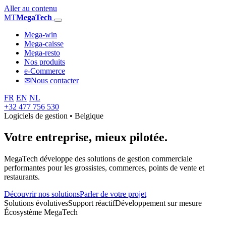
Aller au contenu
MT
MegaTech
Mega-win
Mega-caisse
Mega-resto
Nos produits
e-Commerce
✉
Nous contacter
FR
EN
NL
+32 477 756 530
Logiciels de gestion • Belgique
Votre entreprise,
mieux pilotée.
MegaTech développe des solutions de gestion commerciale
performantes pour les grossistes, commerces, points de vente et
restaurants.
Découvrir nos solutions
Parler de votre projet
Solutions évolutives
Support réactif
Développement sur mesure
Écosystème MegaTech