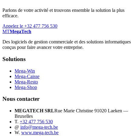
Parlons de votre activité et trouvons ensemble la solution la plus
efficace.
Appelez le +32 477 756 530
MT
MegaTech
Des logiciels de gestion commerciale et des solutions informatiques
conçus pour faire avancer votre entreprise.
Solutions
Mega-Win
Mega-Caisse
Mega-Resto
Mega-Shop
Nous contacter
MEGATECH SRL
Rue Marie Christine 9
1020 Laeken —
Bruxelles
T.
+32 477 756 530
@
info@mega-tech.be
W.
www.mega-tech.be