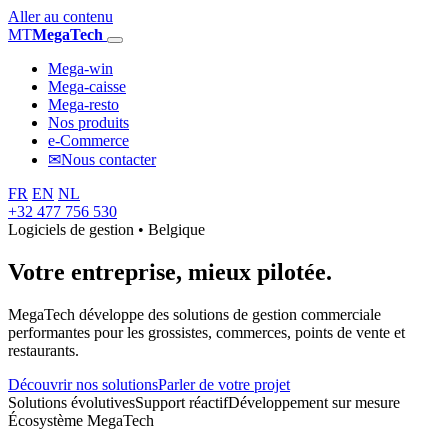
Aller au contenu
MT
MegaTech
Mega-win
Mega-caisse
Mega-resto
Nos produits
e-Commerce
✉
Nous contacter
FR
EN
NL
+32 477 756 530
Logiciels de gestion • Belgique
Votre entreprise,
mieux pilotée.
MegaTech développe des solutions de gestion commerciale
performantes pour les grossistes, commerces, points de vente et
restaurants.
Découvrir nos solutions
Parler de votre projet
Solutions évolutives
Support réactif
Développement sur mesure
Écosystème MegaTech