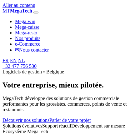
Aller au contenu
MT
MegaTech
Mega-win
Mega-caisse
Mega-resto
Nos produits
e-Commerce
✉
Nous contacter
FR
EN
NL
+32 477 756 530
Logiciels de gestion • Belgique
Votre entreprise,
mieux pilotée.
MegaTech développe des solutions de gestion commerciale
performantes pour les grossistes, commerces, points de vente et
restaurants.
Découvrir nos solutions
Parler de votre projet
Solutions évolutives
Support réactif
Développement sur mesure
Écosystème MegaTech