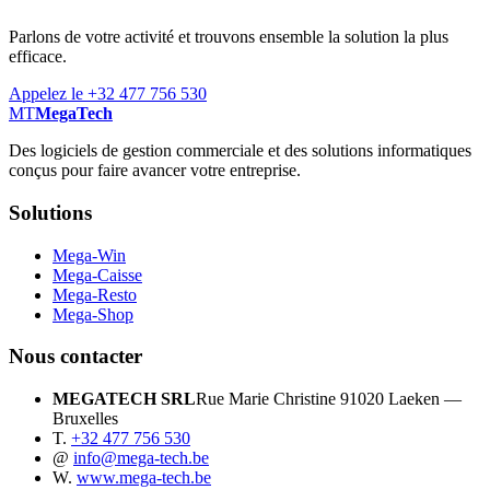
Parlons de votre activité et trouvons ensemble la solution la plus
efficace.
Appelez le +32 477 756 530
MT
MegaTech
Des logiciels de gestion commerciale et des solutions informatiques
conçus pour faire avancer votre entreprise.
Solutions
Mega-Win
Mega-Caisse
Mega-Resto
Mega-Shop
Nous contacter
MEGATECH SRL
Rue Marie Christine 9
1020 Laeken —
Bruxelles
T.
+32 477 756 530
@
info@mega-tech.be
W.
www.mega-tech.be