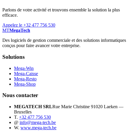
Parlons de votre activité et trouvons ensemble la solution la plus
efficace.
Appelez le +32 477 756 530
MT
MegaTech
Des logiciels de gestion commerciale et des solutions informatiques
conçus pour faire avancer votre entreprise.
Solutions
Mega-Win
Mega-Caisse
Mega-Resto
Mega-Shop
Nous contacter
MEGATECH SRL
Rue Marie Christine 9
1020 Laeken —
Bruxelles
T.
+32 477 756 530
@
info@mega-tech.be
W.
www.mega-tech.be