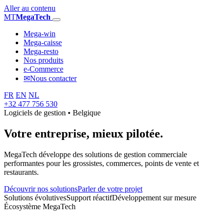
Aller au contenu
MT
MegaTech
Mega-win
Mega-caisse
Mega-resto
Nos produits
e-Commerce
✉
Nous contacter
FR
EN
NL
+32 477 756 530
Logiciels de gestion • Belgique
Votre entreprise,
mieux pilotée.
MegaTech développe des solutions de gestion commerciale
performantes pour les grossistes, commerces, points de vente et
restaurants.
Découvrir nos solutions
Parler de votre projet
Solutions évolutives
Support réactif
Développement sur mesure
Écosystème MegaTech