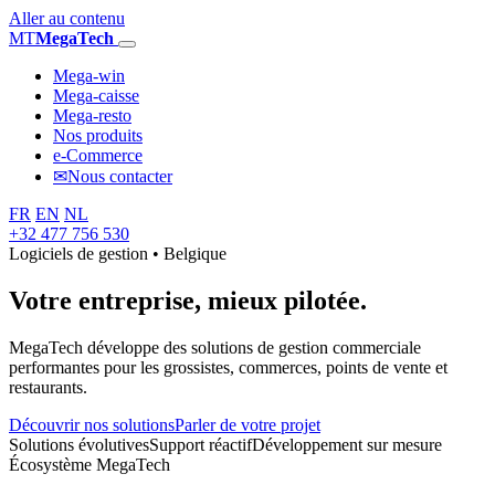
Aller au contenu
MT
MegaTech
Mega-win
Mega-caisse
Mega-resto
Nos produits
e-Commerce
✉
Nous contacter
FR
EN
NL
+32 477 756 530
Logiciels de gestion • Belgique
Votre entreprise,
mieux pilotée.
MegaTech développe des solutions de gestion commerciale
performantes pour les grossistes, commerces, points de vente et
restaurants.
Découvrir nos solutions
Parler de votre projet
Solutions évolutives
Support réactif
Développement sur mesure
Écosystème MegaTech