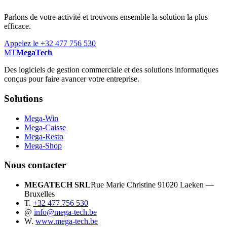
Parlons de votre activité et trouvons ensemble la solution la plus
efficace.
Appelez le +32 477 756 530
MT
MegaTech
Des logiciels de gestion commerciale et des solutions informatiques
conçus pour faire avancer votre entreprise.
Solutions
Mega-Win
Mega-Caisse
Mega-Resto
Mega-Shop
Nous contacter
MEGATECH SRL
Rue Marie Christine 9
1020 Laeken —
Bruxelles
T.
+32 477 756 530
@
info@mega-tech.be
W.
www.mega-tech.be