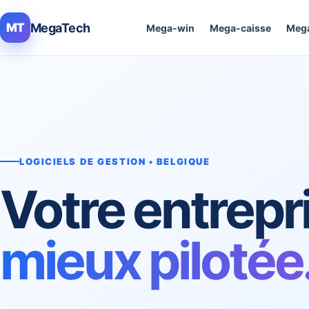
MegaTech
MT
Mega-win
Mega-caisse
Mega
LOGICIELS DE GESTION • BELGIQUE
Votre entrepr
mieux pilotée