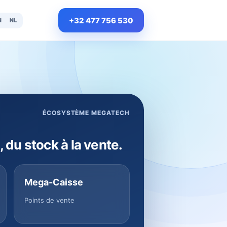
+32 477 756 530
N
NL
ÉCOSYSTÈME MEGATECH
, du stock à la vente.
Mega-Caisse
Points de vente