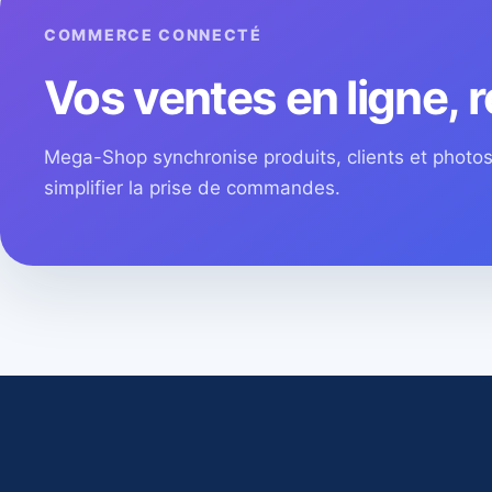
COMMERCE CONNECTÉ
Vos ventes en ligne, r
Mega-Shop synchronise produits, clients et phot
simplifier la prise de commandes.