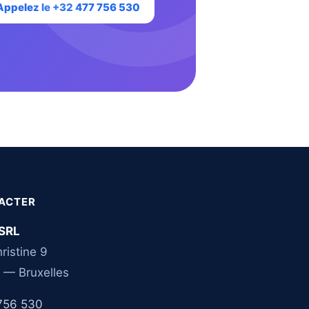
Appelez le +32 477 756 530
ACTER
SRL
ristine 9
 — Bruxelles
756 530