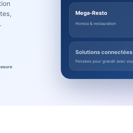
tion
tes,
Mega-Resto
.
Horeca & restauration
Solutions connectées
Pensées pour grandir avec vo
mesure