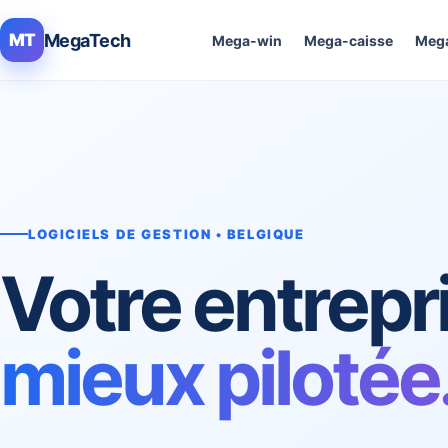
MegaTech
MT
Mega-win
Mega-caisse
Mega
LOGICIELS DE GESTION • BELGIQUE
Votre entrepr
mieux pilotée