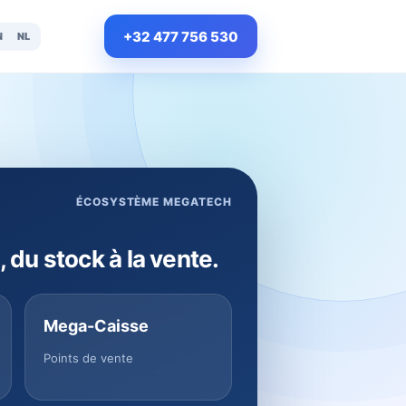
+32 477 756 530
N
NL
ÉCOSYSTÈME MEGATECH
, du stock à la vente.
Mega-Caisse
Points de vente