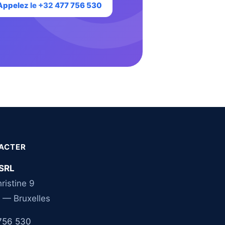
Appelez le +32 477 756 530
ACTER
SRL
ristine 9
 — Bruxelles
756 530