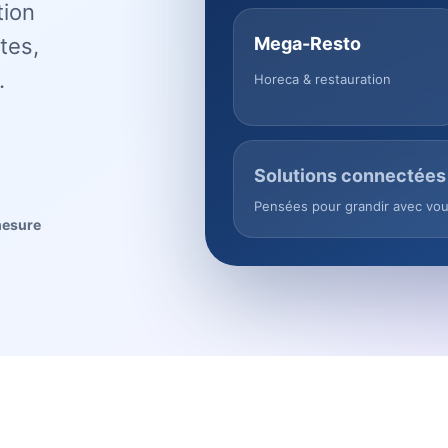
tion
tes,
Mega-Resto
.
Horeca & restauration
Solutions connectées
Pensées pour grandir avec vo
mesure