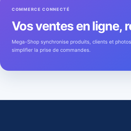
COMMERCE CONNECTÉ
Vos ventes en ligne, r
Mega-Shop synchronise produits, clients et phot
simplifier la prise de commandes.