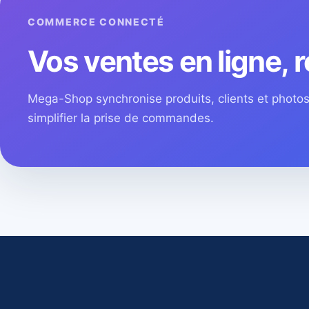
COMMERCE CONNECTÉ
Vos ventes en ligne, r
Mega-Shop synchronise produits, clients et phot
simplifier la prise de commandes.