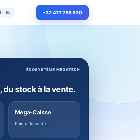
+32 477 756 530
N
NL
ÉCOSYSTÈME MEGATECH
, du stock à la vente.
Mega-Caisse
Points de vente