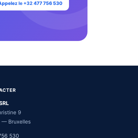
Appelez le +32 477 756 530
ACTER
SRL
ristine 9
 — Bruxelles
756 530