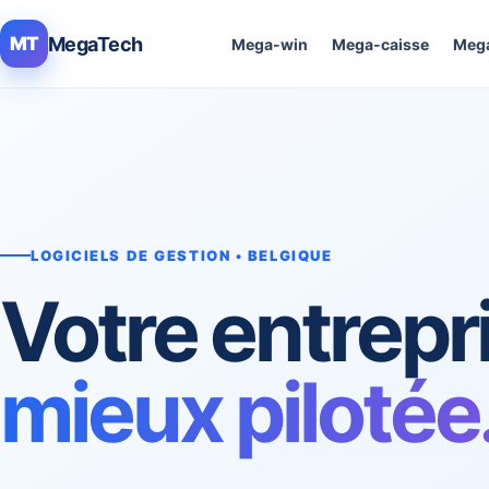
MegaTech
MT
Mega-win
Mega-caisse
Mega
LOGICIELS DE GESTION • BELGIQUE
Votre entrepr
mieux pilotée