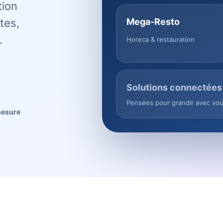
tion
tes,
Mega-Resto
.
Horeca & restauration
Solutions connectées
Pensées pour grandir avec vo
mesure