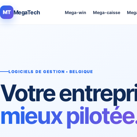
MegaTech
MT
Mega-win
Mega-caisse
Mega
LOGICIELS DE GESTION • BELGIQUE
Votre entrepr
mieux pilotée