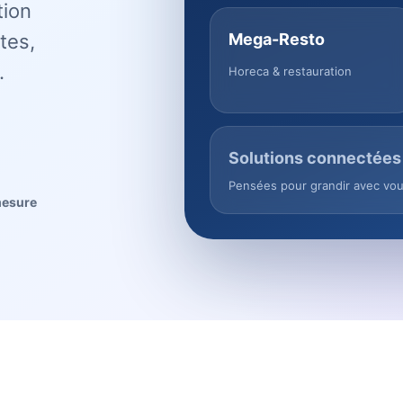
tion
tes,
Mega-Resto
.
Horeca & restauration
Solutions connectées
Pensées pour grandir avec vo
mesure