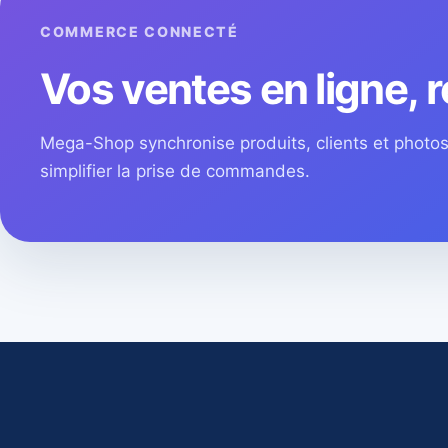
COMMERCE CONNECTÉ
Vos ventes en ligne, r
Mega-Shop synchronise produits, clients et phot
simplifier la prise de commandes.