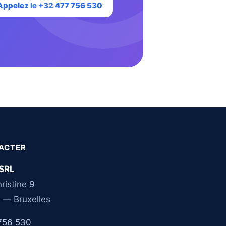
Appelez le +32 477 756 530
ACTER
SRL
ristine 9
 — Bruxelles
756 530