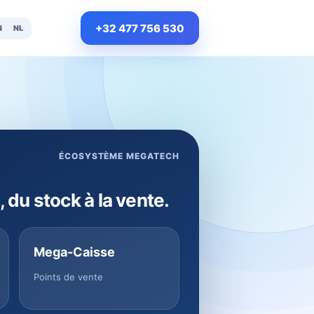
+32 477 756 530
N
NL
ÉCOSYSTÈME MEGATECH
, du stock à la vente.
Mega-Caisse
Points de vente