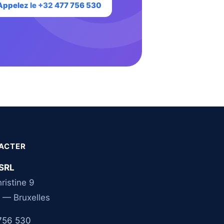
Appelez le +32 477 756 530
ACTER
SRL
ristine 9
 — Bruxelles
756 530