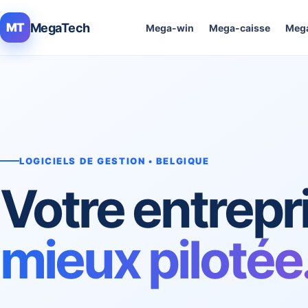
MegaTech
MT
Mega-win
Mega-caisse
Mega
LOGICIELS DE GESTION • BELGIQUE
Votre entrepr
mieux pilotée