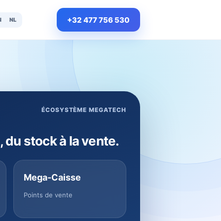
+32 477 756 530
N
NL
ÉCOSYSTÈME MEGATECH
, du stock à la vente.
Mega-Caisse
Points de vente