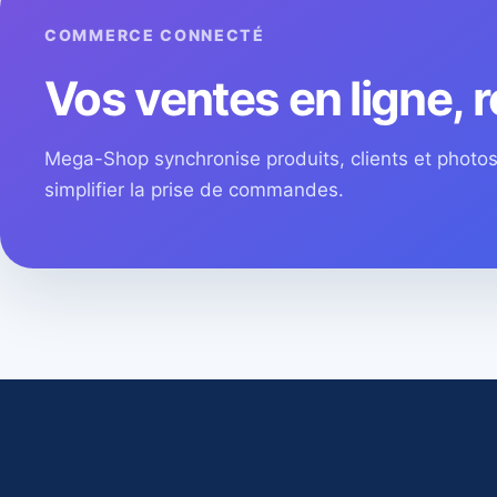
COMMERCE CONNECTÉ
Vos ventes en ligne, r
Mega-Shop synchronise produits, clients et phot
simplifier la prise de commandes.