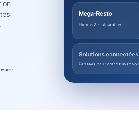
tion
tes,
Mega-Resto
.
Horeca & restauration
Solutions connectées
Pensées pour grandir avec vo
mesure