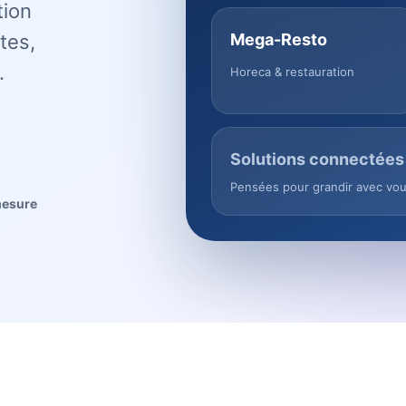
tion
tes,
Mega-Resto
.
Horeca & restauration
Solutions connectées
Pensées pour grandir avec vo
mesure