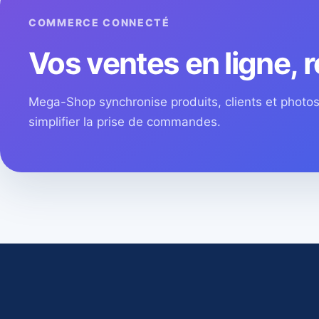
COMMERCE CONNECTÉ
Vos ventes en ligne, r
Mega-Shop synchronise produits, clients et phot
simplifier la prise de commandes.