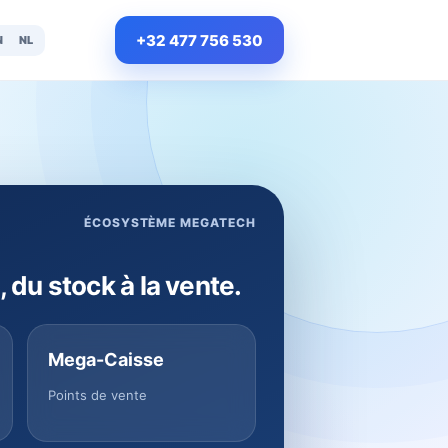
+32 477 756 530
N
NL
ÉCOSYSTÈME MEGATECH
, du stock à la vente.
Mega-Caisse
Points de vente