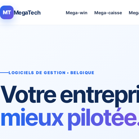
MegaTech
MT
Mega-win
Mega-caisse
Mega
LOGICIELS DE GESTION • BELGIQUE
Votre entrepr
mieux pilotée