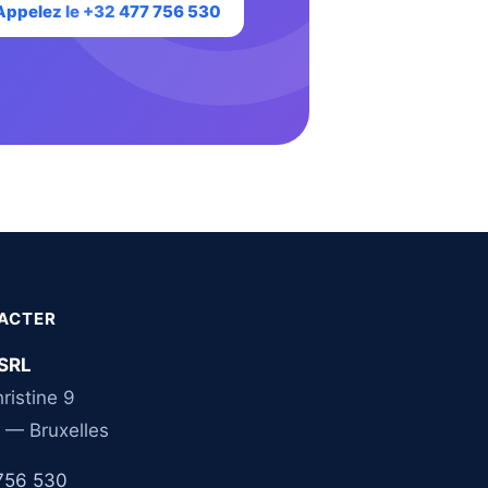
Appelez le +32 477 756 530
ACTER
SRL
ristine 9
 — Bruxelles
756 530