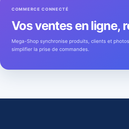
COMMERCE CONNECTÉ
Vos ventes en ligne, r
Mega-Shop synchronise produits, clients et phot
simplifier la prise de commandes.