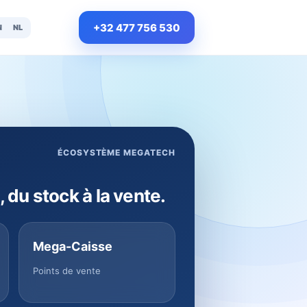
+32 477 756 530
N
NL
ÉCOSYSTÈME MEGATECH
, du stock à la vente.
Mega-Caisse
Points de vente