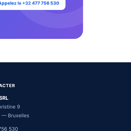
Appelez le +32 477 756 530
ACTER
SRL
ristine 9
 — Bruxelles
756 530