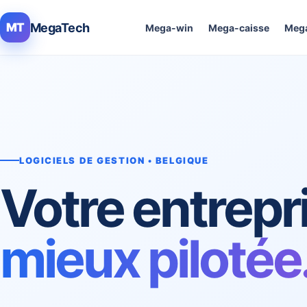
MegaTech
MT
Mega-win
Mega-caisse
Mega
LOGICIELS DE GESTION • BELGIQUE
Votre entrepr
mieux pilotée