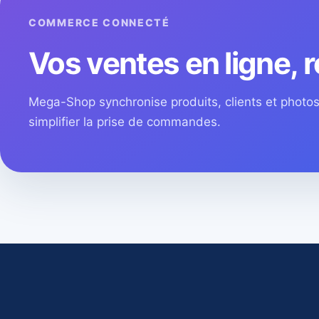
COMMERCE CONNECTÉ
Vos ventes en ligne, r
Mega-Shop synchronise produits, clients et phot
simplifier la prise de commandes.