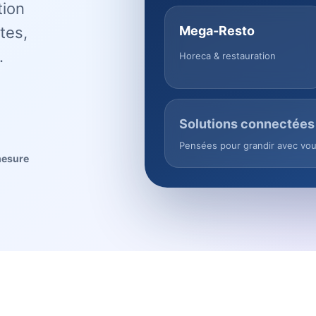
tion
tes,
Mega-Resto
.
Horeca & restauration
Solutions connectées
Pensées pour grandir avec vo
mesure