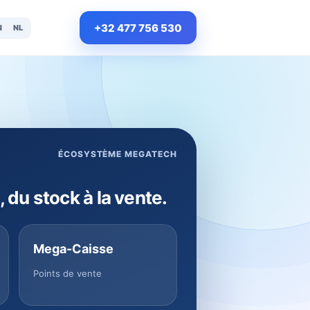
+32 477 756 530
N
NL
ÉCOSYSTÈME MEGATECH
, du stock à la vente.
Mega-Caisse
Points de vente