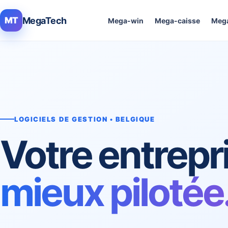
MegaTech
MT
Mega-win
Mega-caisse
Mega
LOGICIELS DE GESTION • BELGIQUE
Votre entrepr
mieux pilotée