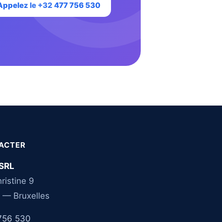
Appelez le +32 477 756 530
ACTER
SRL
ristine 9
 — Bruxelles
756 530