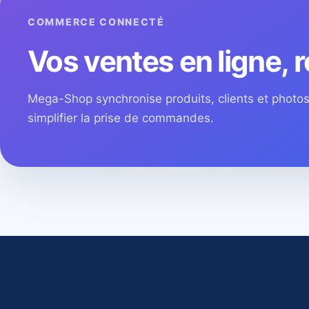
COMMERCE CONNECTÉ
Vos ventes en ligne, r
Mega-Shop synchronise produits, clients et phot
simplifier la prise de commandes.