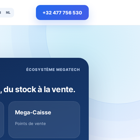
+32 477 756 530
N
NL
ÉCOSYSTÈME MEGATECH
, du stock à la vente.
Mega-Caisse
Points de vente