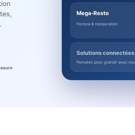
tion
tes,
Mega-Resto
.
Horeca & restauration
Solutions connectées
Pensées pour grandir avec vo
mesure