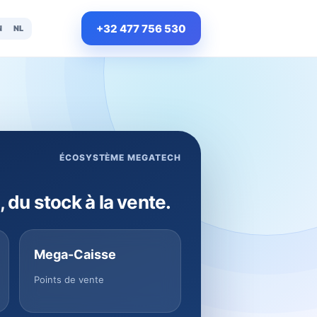
+32 477 756 530
N
NL
ÉCOSYSTÈME MEGATECH
, du stock à la vente.
Mega-Caisse
Points de vente