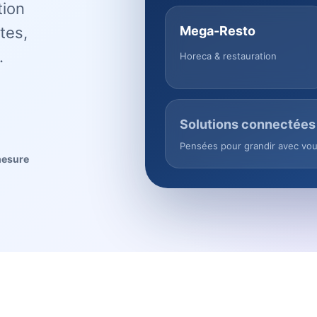
tion
tes,
Mega-Resto
.
Horeca & restauration
Solutions connectées
Pensées pour grandir avec vo
mesure