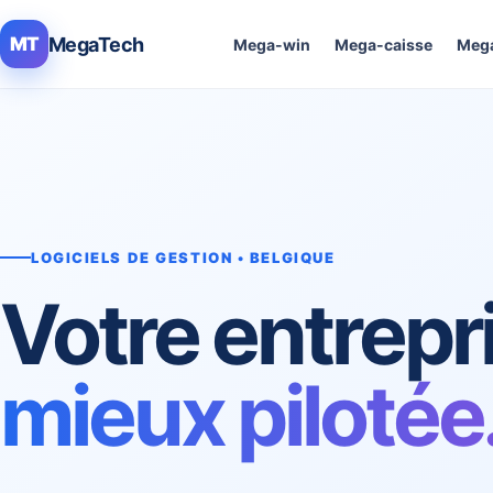
MegaTech
MT
Mega-win
Mega-caisse
Mega
LOGICIELS DE GESTION • BELGIQUE
Votre entrepr
mieux pilotée