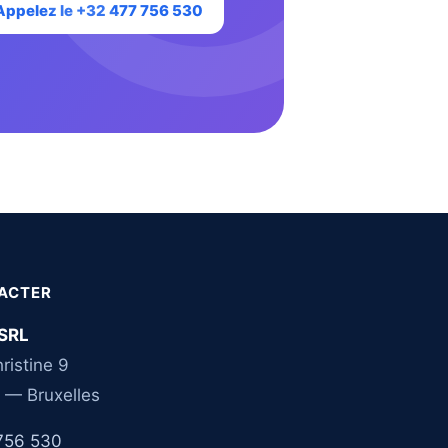
Appelez le +32 477 756 530
ACTER
SRL
ristine 9
 — Bruxelles
756 530