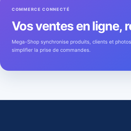
COMMERCE CONNECTÉ
Vos ventes en ligne, r
Mega-Shop synchronise produits, clients et phot
simplifier la prise de commandes.