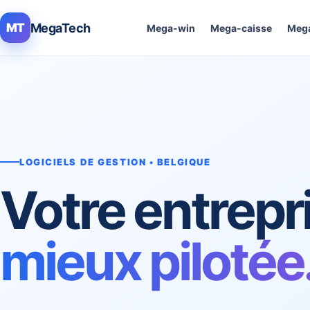
MegaTech
MT
Mega-win
Mega-caisse
Mega
LOGICIELS DE GESTION • BELGIQUE
Votre entrepr
mieux pilotée