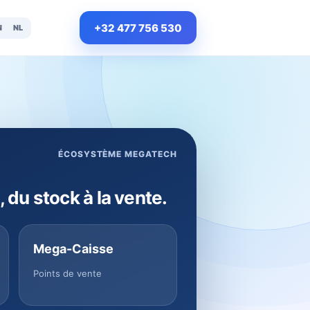
+32 477 756 530
N
NL
ÉCOSYSTÈME MEGATECH
, du stock à la vente.
Mega-Caisse
Points de vente