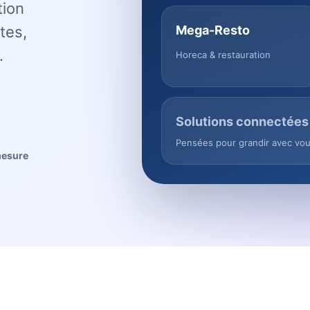
tion
tes,
Mega-Resto
.
Horeca & restauration
Solutions connectées
Pensées pour grandir avec vo
mesure