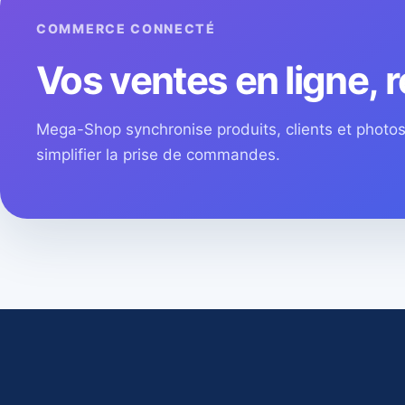
COMMERCE CONNECTÉ
Vos ventes en ligne, r
Mega-Shop synchronise produits, clients et phot
simplifier la prise de commandes.