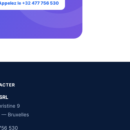
Appelez le +32 477 756 530
ACTER
SRL
ristine 9
 — Bruxelles
756 530