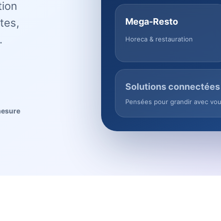
tion
tes,
Mega-Resto
.
Horeca & restauration
Solutions connectées
Pensées pour grandir avec vo
mesure