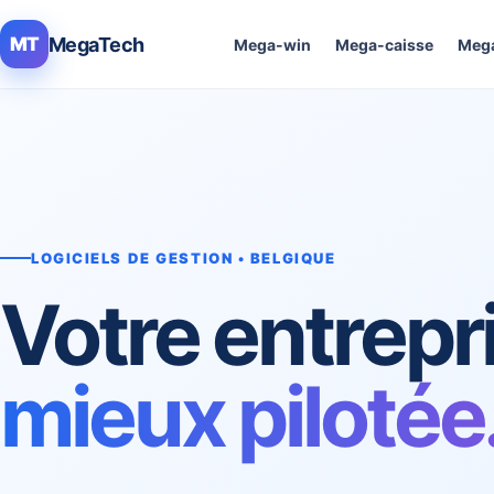
MegaTech
MT
Mega-win
Mega-caisse
Mega
LOGICIELS DE GESTION • BELGIQUE
Votre entrepr
mieux pilotée