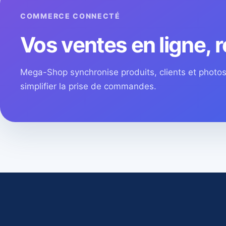
COMMERCE CONNECTÉ
Vos ventes en ligne, r
Mega-Shop synchronise produits, clients et phot
simplifier la prise de commandes.