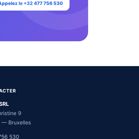
Appelez le +32 477 756 530
ACTER
SRL
ristine 9
 — Bruxelles
756 530