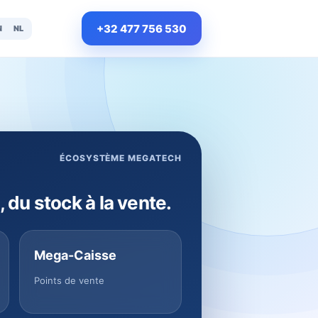
+32 477 756 530
N
NL
ÉCOSYSTÈME MEGATECH
, du stock à la vente.
Mega-Caisse
Points de vente