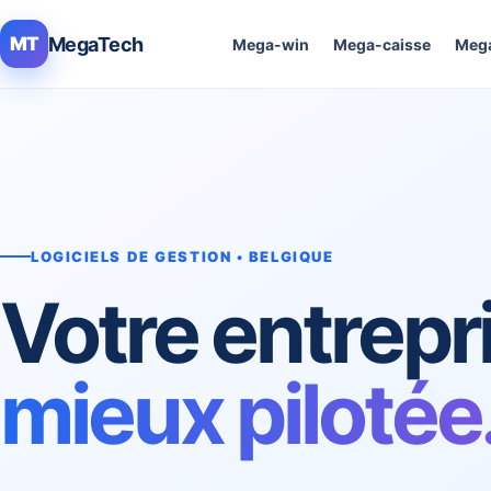
MegaTech
MT
Mega-win
Mega-caisse
Mega
LOGICIELS DE GESTION • BELGIQUE
Votre entrepr
mieux pilotée