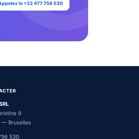
Appelez le +32 477 756 530
ACTER
SRL
ristine 9
 — Bruxelles
756 530