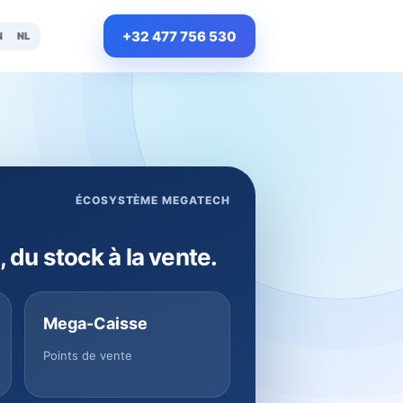
+32 477 756 530
N
NL
ÉCOSYSTÈME MEGATECH
, du stock à la vente.
Mega-Caisse
Points de vente