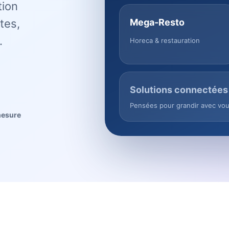
tion
tes,
Mega-Resto
.
Horeca & restauration
Solutions connectées
Pensées pour grandir avec vo
mesure