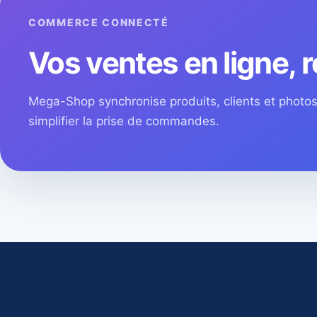
COMMERCE CONNECTÉ
Vos ventes en ligne, r
Mega-Shop synchronise produits, clients et phot
simplifier la prise de commandes.