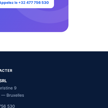
Appelez le +32 477 756 530
ACTER
SRL
ristine 9
 — Bruxelles
756 530