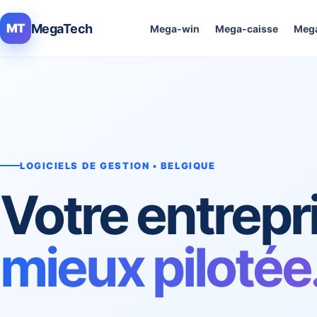
MegaTech
MT
Mega-win
Mega-caisse
Mega
LOGICIELS DE GESTION • BELGIQUE
Votre entrepr
mieux pilotée