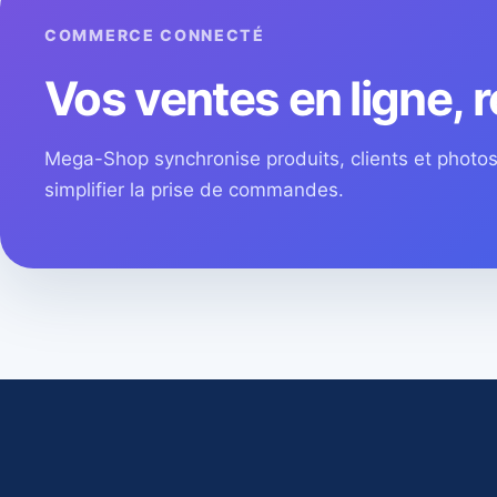
COMMERCE CONNECTÉ
Vos ventes en ligne, r
Mega-Shop synchronise produits, clients et phot
simplifier la prise de commandes.