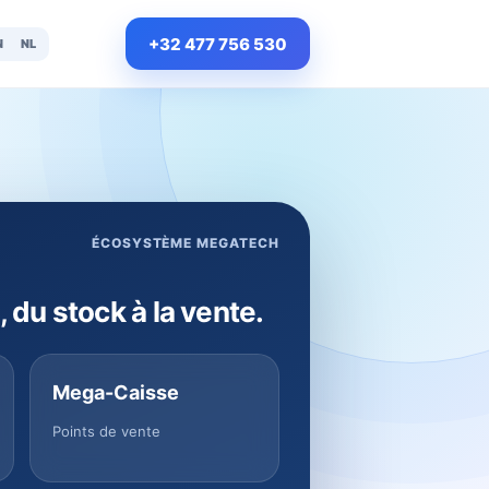
+32 477 756 530
N
NL
ÉCOSYSTÈME MEGATECH
, du stock à la vente.
Mega-Caisse
Points de vente