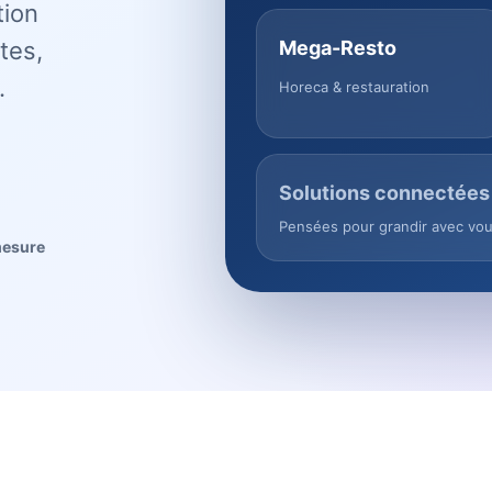
tion
tes,
Mega-Resto
.
Horeca & restauration
Solutions connectées
Pensées pour grandir avec vo
mesure