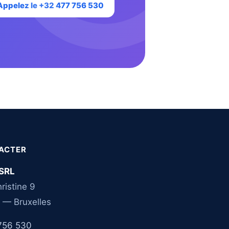
Appelez le +32 477 756 530
ACTER
SRL
ristine 9
 — Bruxelles
756 530