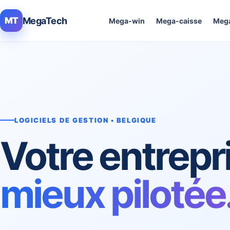
MegaTech
MT
Mega-win
Mega-caisse
Mega
LOGICIELS DE GESTION • BELGIQUE
Votre entrepr
mieux pilotée