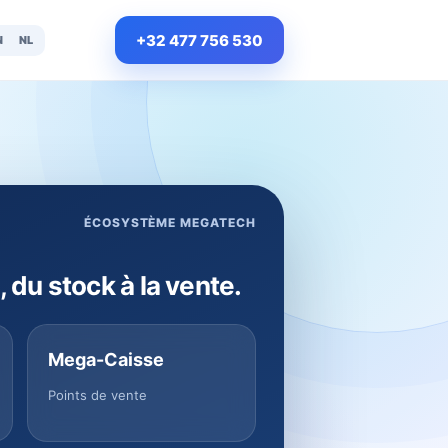
+32 477 756 530
N
NL
ÉCOSYSTÈME MEGATECH
, du stock à la vente.
Mega-Caisse
Points de vente