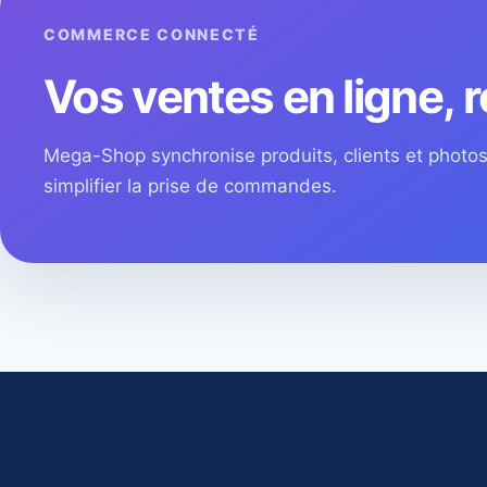
COMMERCE CONNECTÉ
Vos ventes en ligne, r
Mega-Shop synchronise produits, clients et phot
simplifier la prise de commandes.