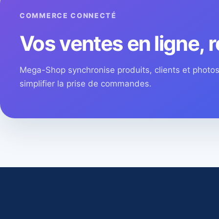
COMMERCE CONNECTÉ
Vos ventes en ligne, r
Mega-Shop synchronise produits, clients et phot
simplifier la prise de commandes.