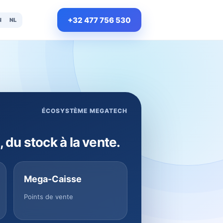
+32 477 756 530
N
NL
ÉCOSYSTÈME MEGATECH
, du stock à la vente.
Mega-Caisse
Points de vente