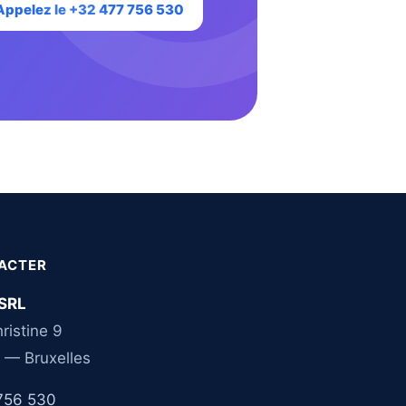
Appelez le +32 477 756 530
ACTER
SRL
ristine 9
 — Bruxelles
756 530