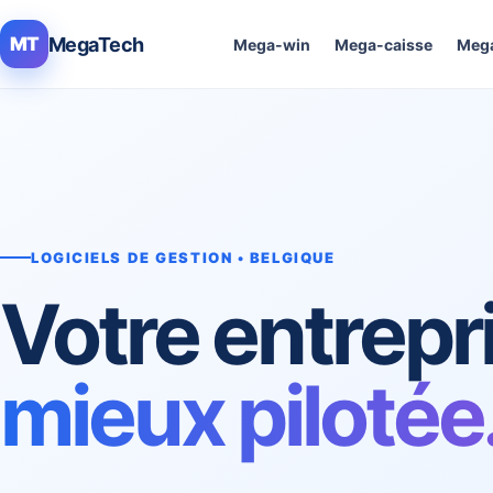
MegaTech
MT
Mega-win
Mega-caisse
Mega
LOGICIELS DE GESTION • BELGIQUE
Votre entrepr
mieux pilotée