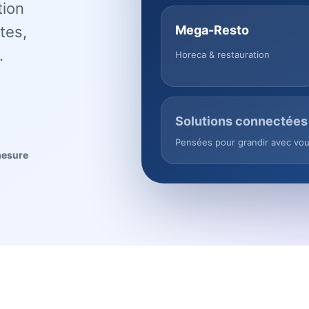
tion
tes,
Mega-Resto
.
Horeca & restauration
Solutions connectées
Pensées pour grandir avec vo
mesure