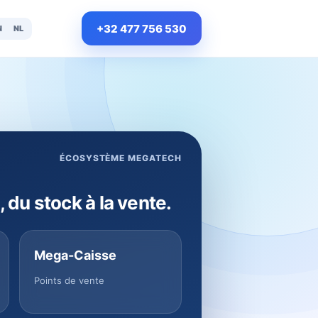
+32 477 756 530
N
NL
ÉCOSYSTÈME MEGATECH
, du stock à la vente.
Mega-Caisse
Points de vente