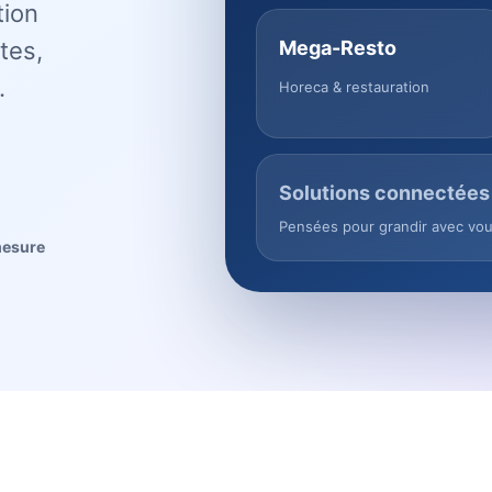
tion
tes,
Mega-Resto
.
Horeca & restauration
Solutions connectées
Pensées pour grandir avec vo
mesure