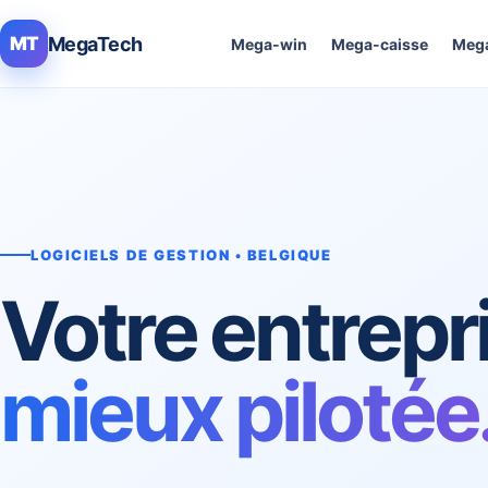
MegaTech
MT
Mega-win
Mega-caisse
Mega
LOGICIELS DE GESTION • BELGIQUE
Votre entrepr
mieux pilotée