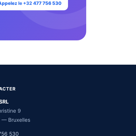
Appelez le +32 477 756 530
ACTER
SRL
ristine 9
 — Bruxelles
756 530