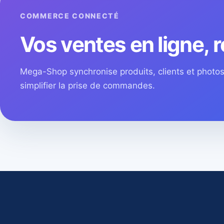
COMMERCE CONNECTÉ
Vos ventes en ligne, r
Mega-Shop synchronise produits, clients et phot
simplifier la prise de commandes.