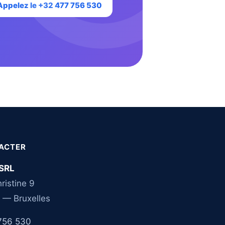
Appelez le +32 477 756 530
ACTER
SRL
ristine 9
 — Bruxelles
756 530