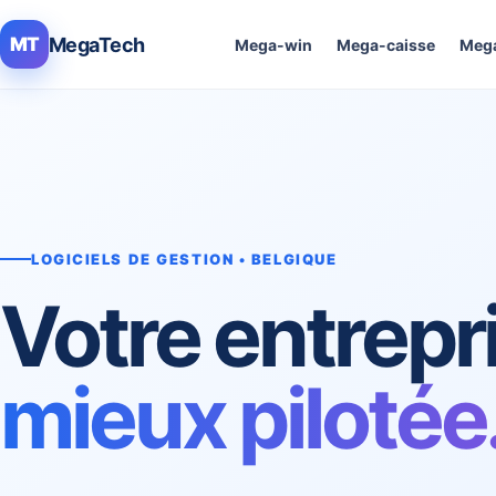
MegaTech
MT
Mega-win
Mega-caisse
Mega
LOGICIELS DE GESTION • BELGIQUE
Votre entrepr
mieux pilotée