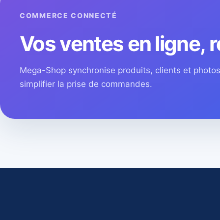
COMMERCE CONNECTÉ
Vos ventes en ligne, r
Mega-Shop synchronise produits, clients et phot
simplifier la prise de commandes.