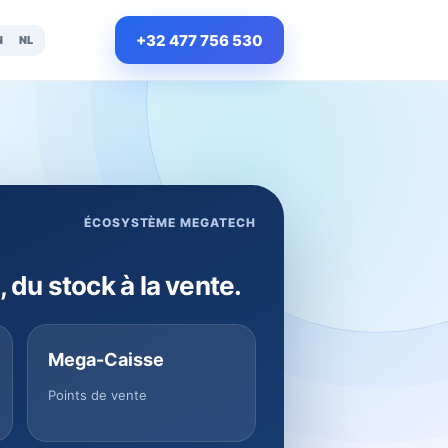
+32 477 756 530
N
NL
ÉCOSYSTÈME MEGATECH
, du stock à la vente.
Mega-Caisse
Points de vente