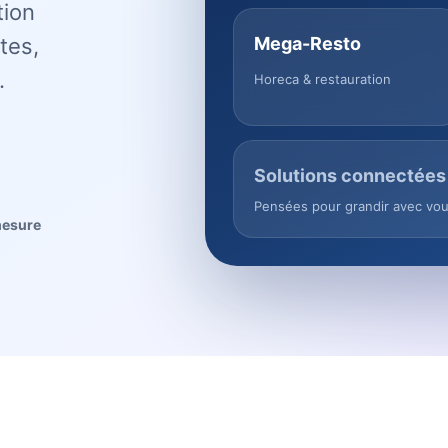
tion
tes,
Mega-Resto
.
Horeca & restauration
Solutions connectées
Pensées pour grandir avec vo
mesure