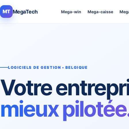
MegaTech
MT
Mega-win
Mega-caisse
Mega
LOGICIELS DE GESTION • BELGIQUE
Votre entrepr
mieux pilotée