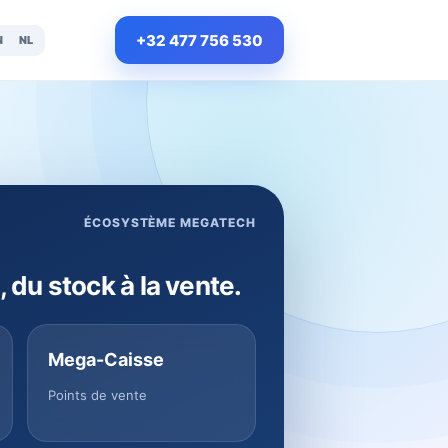
+32 477 756 530
N
NL
ÉCOSYSTÈME MEGATECH
, du stock à la vente.
Mega-Caisse
Points de vente