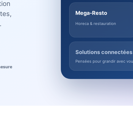
tion
tes,
Mega-Resto
.
Horeca & restauration
Solutions connectées
Pensées pour grandir avec vo
mesure