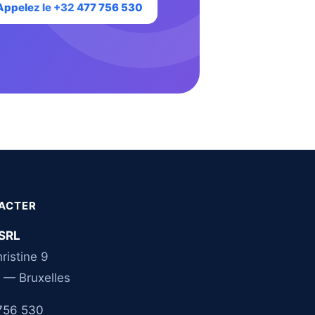
Appelez le +32 477 756 530
ACTER
SRL
ristine 9
 — Bruxelles
756 530