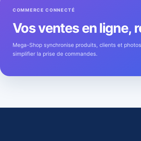
COMMERCE CONNECTÉ
Vos ventes en ligne, r
Mega-Shop synchronise produits, clients et phot
simplifier la prise de commandes.