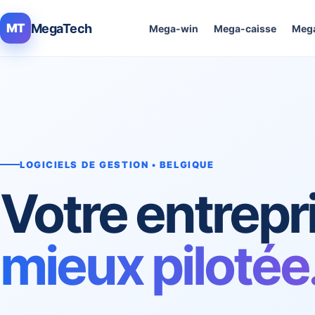
MegaTech
MT
Mega-win
Mega-caisse
Mega
LOGICIELS DE GESTION • BELGIQUE
Votre entrepr
mieux pilotée