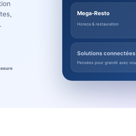
tion
tes,
Mega-Resto
.
Horeca & restauration
Solutions connectées
Pensées pour grandir avec vo
mesure