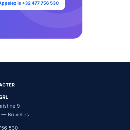
Appelez le +32 477 756 530
ACTER
SRL
ristine 9
 — Bruxelles
756 530