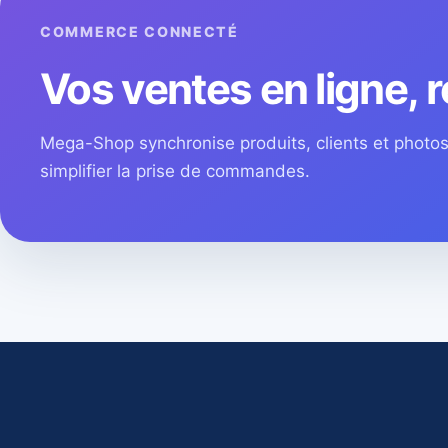
COMMERCE CONNECTÉ
Vos ventes en ligne, r
Mega-Shop synchronise produits, clients et phot
simplifier la prise de commandes.