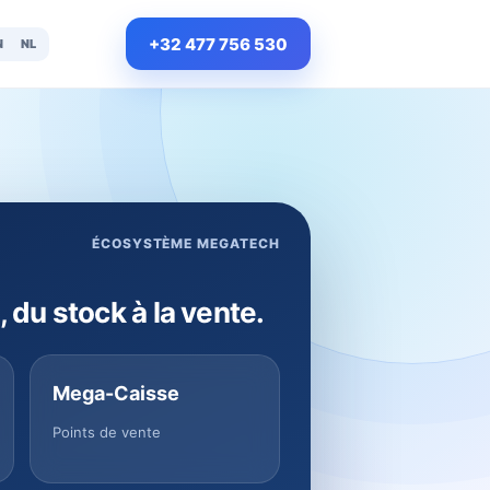
+32 477 756 530
N
NL
ÉCOSYSTÈME MEGATECH
, du stock à la vente.
Mega-Caisse
Points de vente