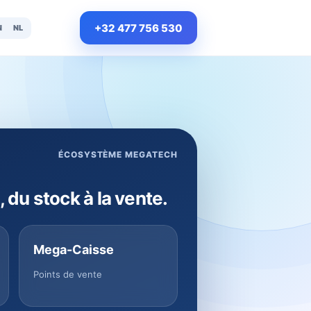
+32 477 756 530
N
NL
ÉCOSYSTÈME MEGATECH
, du stock à la vente.
Mega-Caisse
Points de vente