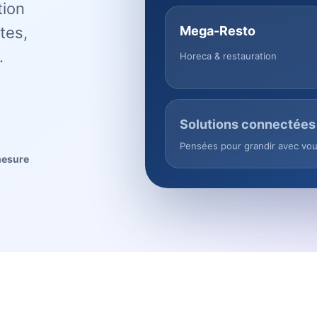
tion
tes,
Mega-Resto
.
Horeca & restauration
Solutions connectées
Pensées pour grandir avec vo
mesure