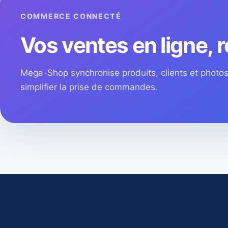
COMMERCE CONNECTÉ
Vos ventes en ligne, r
Mega-Shop synchronise produits, clients et phot
simplifier la prise de commandes.