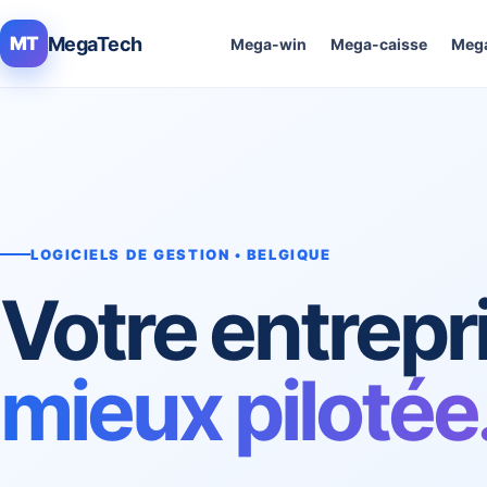
MegaTech
MT
Mega-win
Mega-caisse
Mega
LOGICIELS DE GESTION • BELGIQUE
Votre entrepr
mieux pilotée