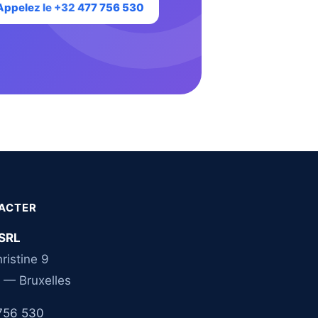
Appelez le +32 477 756 530
ACTER
SRL
ristine 9
 — Bruxelles
756 530