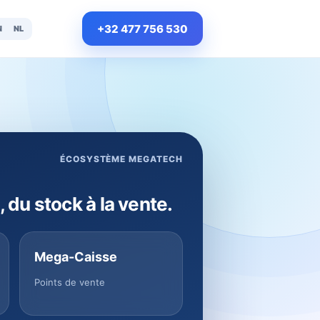
+32 477 756 530
N
NL
ÉCOSYSTÈME MEGATECH
, du stock à la vente.
Mega-Caisse
Points de vente