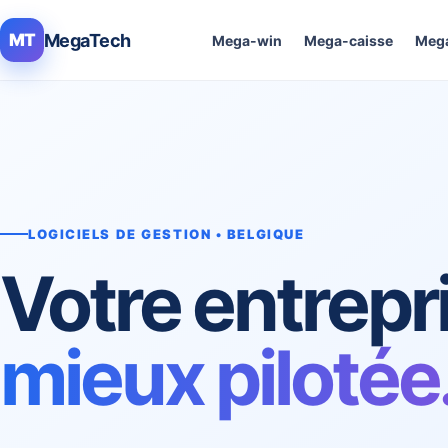
MegaTech
MT
Mega-win
Mega-caisse
Mega
LOGICIELS DE GESTION • BELGIQUE
Votre entrepr
mieux pilotée