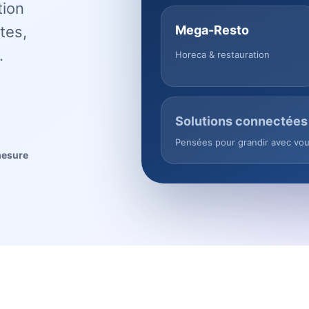
tion
tes,
Mega-Resto
.
Horeca & restauration
Solutions connectées
Pensées pour grandir avec vo
mesure