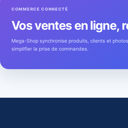
COMMERCE CONNECTÉ
Vos ventes en ligne, r
Mega-Shop synchronise produits, clients et phot
simplifier la prise de commandes.