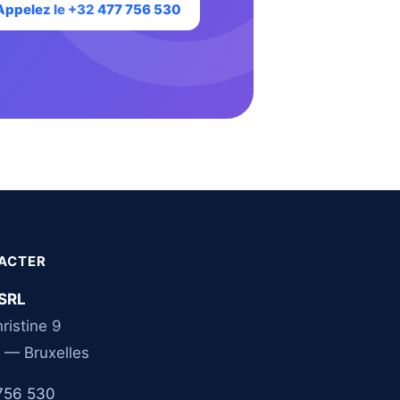
Appelez le +32 477 756 530
ACTER
SRL
ristine 9
 — Bruxelles
756 530