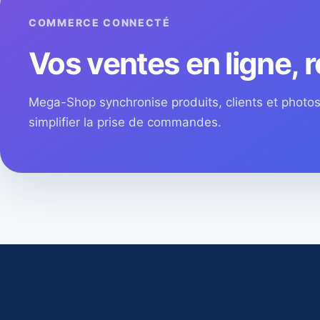
COMMERCE CONNECTÉ
Vos ventes en ligne, r
Mega-Shop synchronise produits, clients et phot
simplifier la prise de commandes.