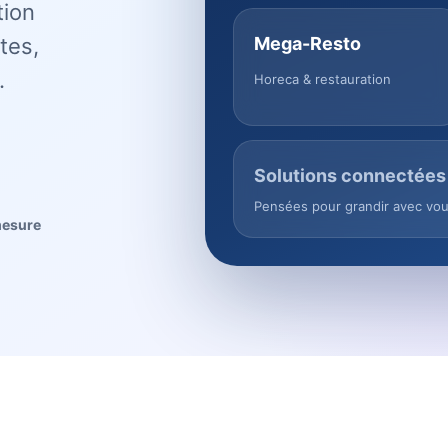
tion
tes,
Mega-Resto
.
Horeca & restauration
Solutions connectées
Pensées pour grandir avec vo
mesure