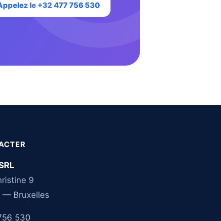
Appelez le +32 477 756 530
ACTER
SRL
ristine 9
 — Bruxelles
756 530