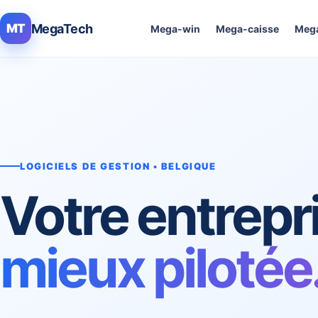
MegaTech
MT
Mega-win
Mega-caisse
Mega
LOGICIELS DE GESTION • BELGIQUE
Votre entrepr
mieux pilotée