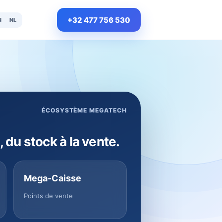
+32 477 756 530
N
NL
ÉCOSYSTÈME MEGATECH
, du stock à la vente.
Mega-Caisse
Points de vente