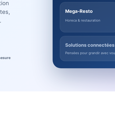
tion
tes,
Mega-Resto
.
Horeca & restauration
Solutions connectées
Pensées pour grandir avec vo
mesure