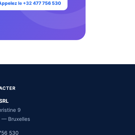
Appelez le +32 477 756 530
ACTER
SRL
ristine 9
 — Bruxelles
756 530