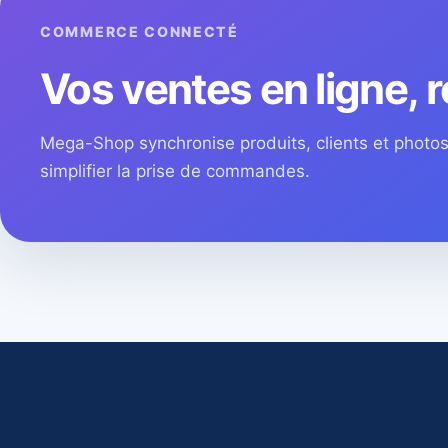
COMMERCE CONNECTÉ
Vos ventes en ligne, r
Mega-Shop synchronise produits, clients et phot
simplifier la prise de commandes.