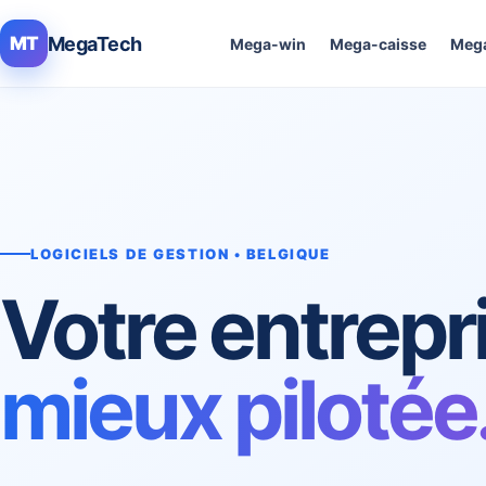
MegaTech
MT
Mega-win
Mega-caisse
Mega
LOGICIELS DE GESTION • BELGIQUE
Votre entrepr
mieux pilotée