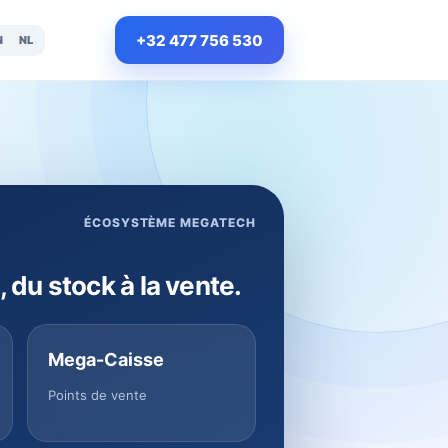
+32 477 756 530
N
NL
ÉCOSYSTÈME MEGATECH
, du stock à la vente.
Mega-Caisse
Points de vente