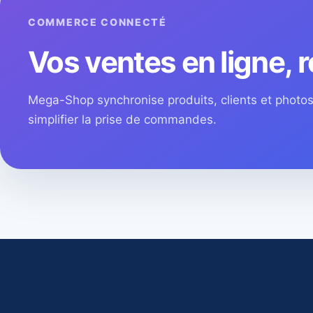
COMMERCE CONNECTÉ
Vos ventes en ligne, r
Mega-Shop synchronise produits, clients et phot
simplifier la prise de commandes.