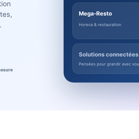
tion
tes,
Mega-Resto
.
Horeca & restauration
Solutions connectées
Pensées pour grandir avec vo
mesure