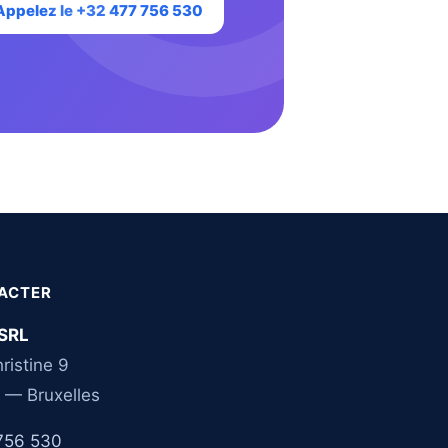
Appelez le +32 477 756 530
ACTER
SRL
ristine 9
 — Bruxelles
756 530