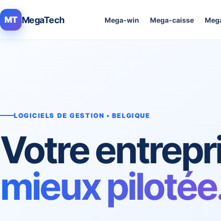
MegaTech
MT
Mega-win
Mega-caisse
Mega
LOGICIELS DE GESTION • BELGIQUE
Votre entrepr
mieux pilotée