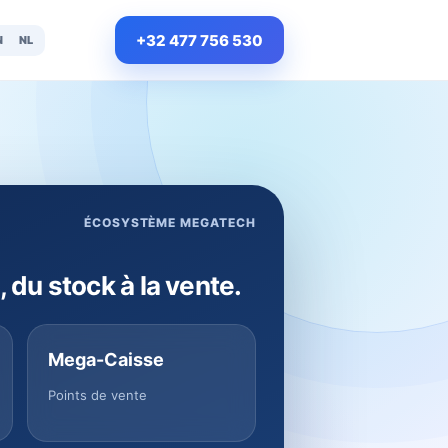
+32 477 756 530
N
NL
ÉCOSYSTÈME MEGATECH
, du stock à la vente.
Mega-Caisse
Points de vente