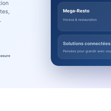
tion
tes,
Mega-Resto
.
Horeca & restauration
Solutions connectées
Pensées pour grandir avec vo
mesure