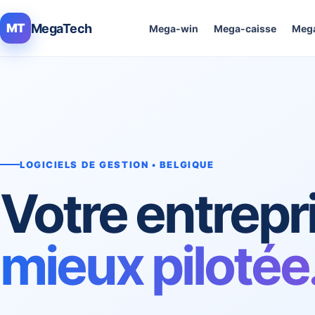
MegaTech
MT
Mega-win
Mega-caisse
Mega
LOGICIELS DE GESTION • BELGIQUE
Votre entrepr
mieux pilotée