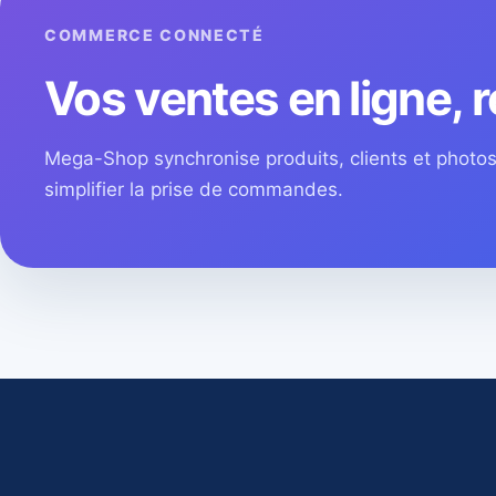
COMMERCE CONNECTÉ
Vos ventes en ligne, r
Mega-Shop synchronise produits, clients et phot
simplifier la prise de commandes.