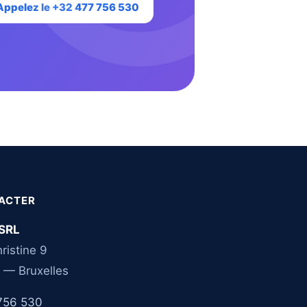
Appelez le +32 477 756 530
ACTER
SRL
ristine 9
 — Bruxelles
756 530