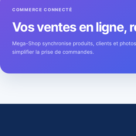
COMMERCE CONNECTÉ
Vos ventes en ligne, r
Mega-Shop synchronise produits, clients et phot
simplifier la prise de commandes.