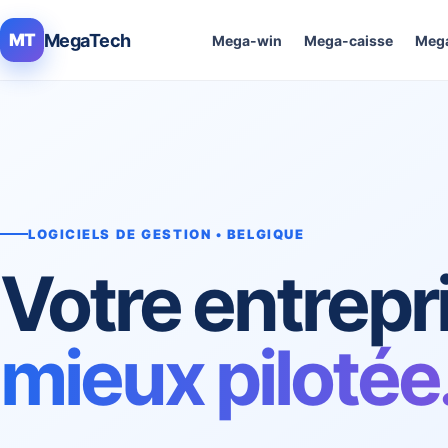
MegaTech
MT
Mega-win
Mega-caisse
Mega
LOGICIELS DE GESTION • BELGIQUE
Votre entrepr
mieux pilotée