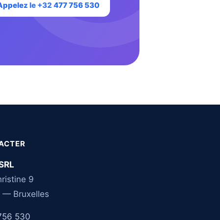
Appelez le +32 477 756 530
ACTER
SRL
ristine 9
 — Bruxelles
756 530