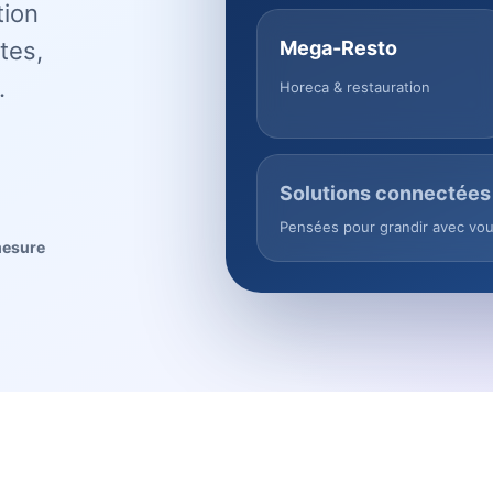
tion
tes,
Mega-Resto
.
Horeca & restauration
Solutions connectées
Pensées pour grandir avec vo
mesure