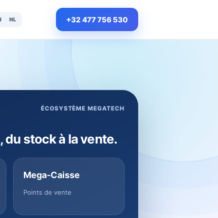
+32 477 756 530
N
NL
ÉCOSYSTÈME MEGATECH
, du stock à la vente.
Mega-Caisse
Points de vente