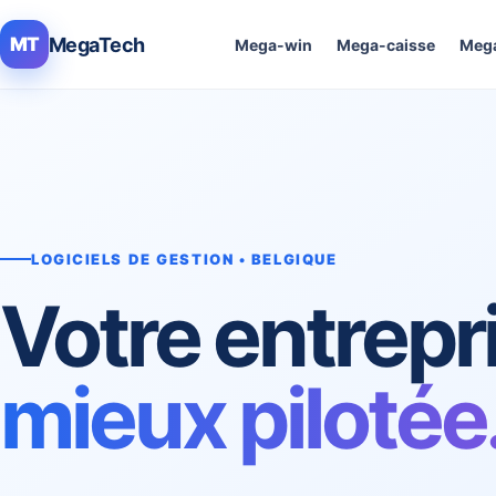
MegaTech
MT
Mega-win
Mega-caisse
Mega
LOGICIELS DE GESTION • BELGIQUE
Votre entrepr
mieux pilotée