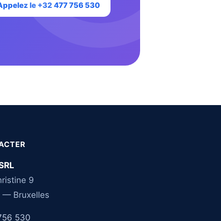
Appelez le +32 477 756 530
ACTER
SRL
ristine 9
 — Bruxelles
756 530