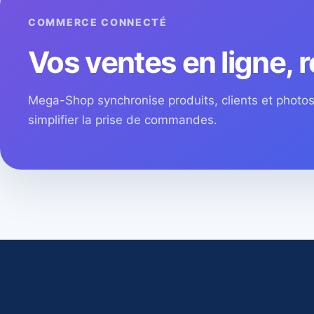
COMMERCE CONNECTÉ
Vos ventes en ligne, r
Mega-Shop synchronise produits, clients et phot
simplifier la prise de commandes.