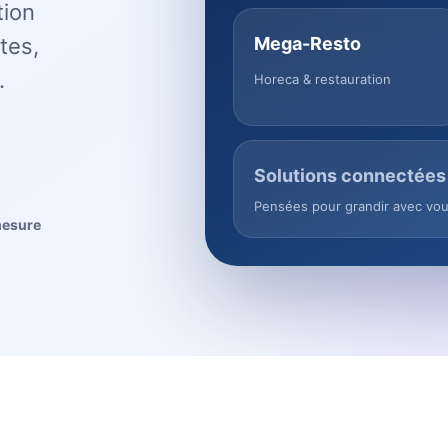
tion
tes,
Mega-Resto
.
Horeca & restauration
Solutions connectées
Pensées pour grandir avec vo
mesure