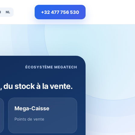
+32 477 756 530
N
NL
ÉCOSYSTÈME MEGATECH
, du stock à la vente.
Mega-Caisse
Points de vente