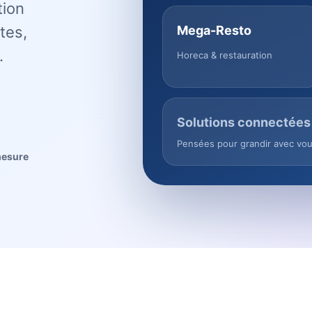
tion
tes,
Mega-Resto
.
Horeca & restauration
Solutions connectées
Pensées pour grandir avec vo
mesure