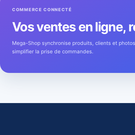
COMMERCE CONNECTÉ
Vos ventes en ligne, r
Mega-Shop synchronise produits, clients et phot
simplifier la prise de commandes.