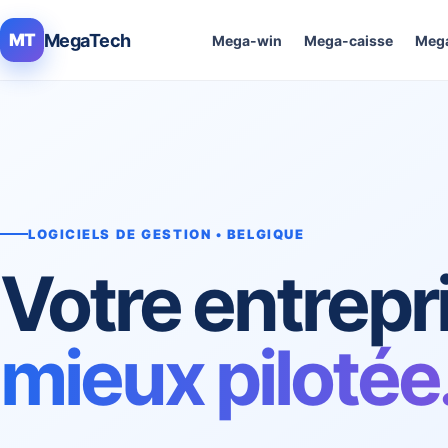
MegaTech
MT
Mega-win
Mega-caisse
Mega
LOGICIELS DE GESTION • BELGIQUE
Votre entrepr
mieux pilotée