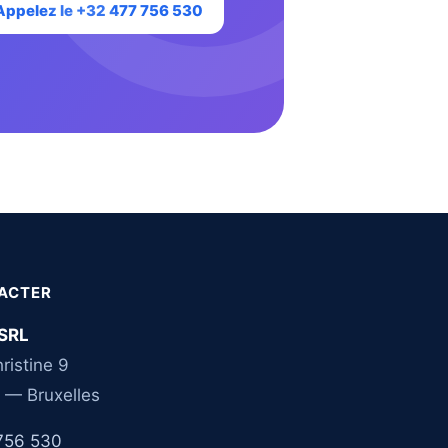
Appelez le +32 477 756 530
ACTER
SRL
ristine 9
 — Bruxelles
756 530