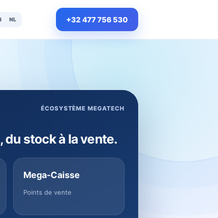
+32 477 756 530
N
NL
ÉCOSYSTÈME MEGATECH
, du stock à la vente.
Mega-Caisse
Points de vente