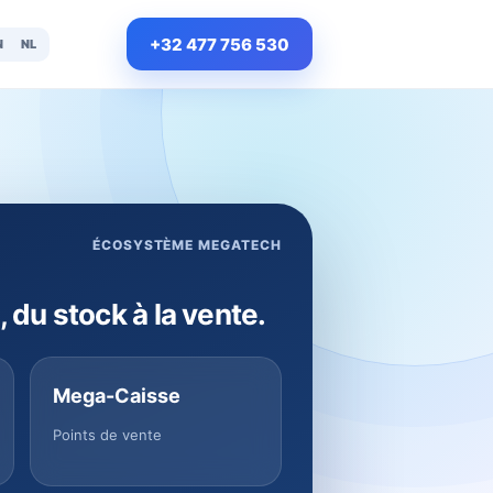
+32 477 756 530
N
NL
ÉCOSYSTÈME MEGATECH
, du stock à la vente.
Mega-Caisse
Points de vente