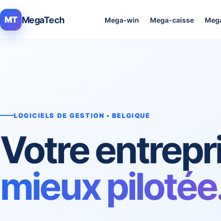
MegaTech
MT
Mega-win
Mega-caisse
Mega
LOGICIELS DE GESTION • BELGIQUE
Votre entrepr
mieux pilotée