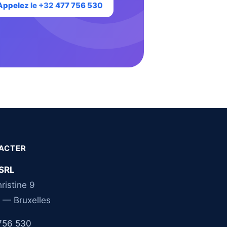
Appelez le +32 477 756 530
ACTER
SRL
ristine 9
 — Bruxelles
756 530