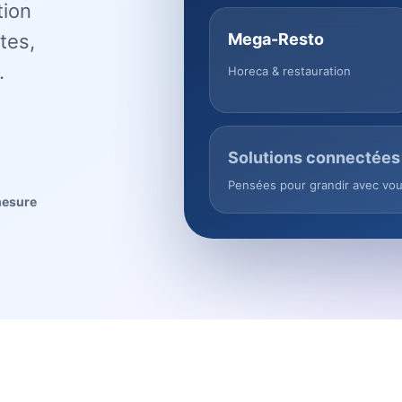
tion
tes,
Mega-Resto
.
Horeca & restauration
Solutions connectées
Pensées pour grandir avec vo
mesure