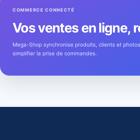
COMMERCE CONNECTÉ
Vos ventes en ligne, r
Mega-Shop synchronise produits, clients et phot
simplifier la prise de commandes.