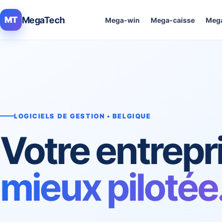
MegaTech
MT
Mega-win
Mega-caisse
Mega
LOGICIELS DE GESTION • BELGIQUE
Votre entrepr
mieux pilotée