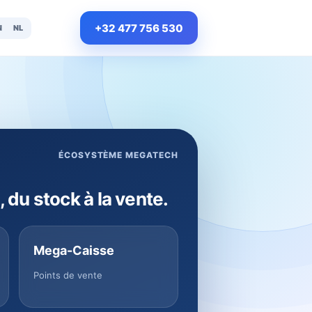
+32 477 756 530
N
NL
ÉCOSYSTÈME MEGATECH
, du stock à la vente.
Mega-Caisse
Points de vente