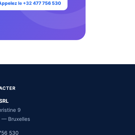
Appelez le +32 477 756 530
ACTER
SRL
ristine 9
 — Bruxelles
756 530