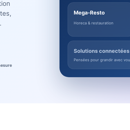
tion
tes,
Mega-Resto
.
Horeca & restauration
Solutions connectées
Pensées pour grandir avec vo
mesure