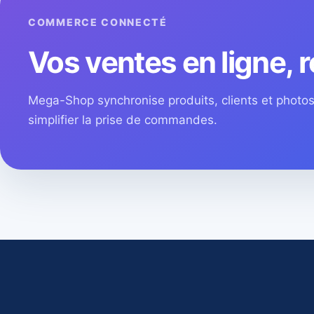
COMMERCE CONNECTÉ
Vos ventes en ligne, r
Mega-Shop synchronise produits, clients et phot
simplifier la prise de commandes.